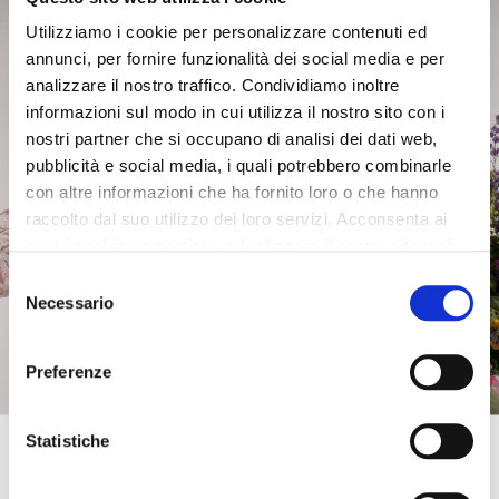
Utilizziamo i cookie per personalizzare contenuti ed
annunci, per fornire funzionalità dei social media e per
analizzare il nostro traffico. Condividiamo inoltre
informazioni sul modo in cui utilizza il nostro sito con i
nostri partner che si occupano di analisi dei dati web,
pubblicità e social media, i quali potrebbero combinarle
con altre informazioni che ha fornito loro o che hanno
raccolto dal suo utilizzo dei loro servizi. Acconsenta ai
nostri cookie se continua ad utilizzare il nostro sito web.
Selezione
Necessario
del
consenso
Preferenze
Get 10% OFF
Statistiche
Enter your email address and phone number to