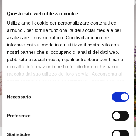
Questo sito web utilizza i cookie
Utilizziamo i cookie per personalizzare contenuti ed
annunci, per fornire funzionalità dei social media e per
analizzare il nostro traffico. Condividiamo inoltre
informazioni sul modo in cui utilizza il nostro sito con i
nostri partner che si occupano di analisi dei dati web,
pubblicità e social media, i quali potrebbero combinarle
con altre informazioni che ha fornito loro o che hanno
raccolto dal suo utilizzo dei loro servizi. Acconsenta ai
nostri cookie se continua ad utilizzare il nostro sito web.
Selezione
Necessario
del
consenso
Preferenze
Get 10% OFF
Statistiche